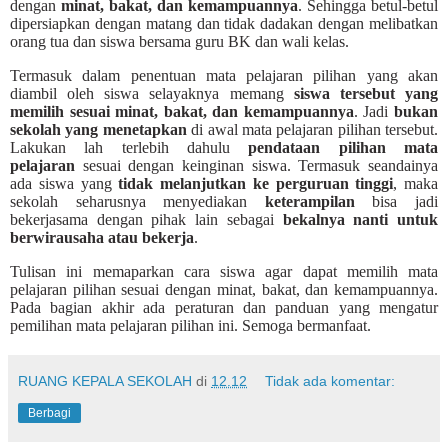
dengan
minat, bakat, dan kemampuannya
. Sehingga betul-betul
dipersiapkan dengan matang dan tidak dadakan dengan melibatkan
orang tua dan siswa bersama guru BK dan wali kelas.
Termasuk dalam penentuan mata pelajaran pilihan yang akan
diambil oleh siswa selayaknya memang
siswa tersebut yang
memilih sesuai minat, bakat, dan kemampuannya
. Jadi
bukan
sekolah yang menetapkan
di awal mata pelajaran pilihan tersebut.
Lakukan lah terlebih dahulu
pendataan pilihan mata
pelajaran
sesuai dengan keinginan siswa. Termasuk seandainya
ada siswa yang
tidak melanjutkan ke perguruan tinggi
, maka
sekolah seharusnya menyediakan
keterampilan
bisa jadi
bekerjasama dengan pihak lain sebagai
bekalnya nanti untuk
berwirausaha atau bekerja
.
Tulisan ini memaparkan cara siswa agar dapat memilih mata
pelajaran pilihan sesuai dengan minat, bakat, dan kemampuannya.
Pada bagian akhir ada peraturan dan panduan yang mengatur
pemilihan mata pelajaran pilihan ini. Semoga bermanfaat.
RUANG KEPALA SEKOLAH
di
12.12
Tidak ada komentar:
Berbagi