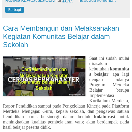
RUANG KEPALA SEKOLAH
di
11.47
Tidak ada komentar:
Berbagi
Cara Membangun dan Melaksanakan
Kegiatan Komunitas Belajar dalam
Sekolah
Saat ini sudah mulai
dirasakan
kebutuhan
komunita
s belajar
, apa lagi
dengan adanya
Program Merdeka
Belajar berupa
Implementasi
Kurikulum Merdeka,
Rapor Pendidikan sampai pada Pengelolaan Kinerja pada Plattform
Merdeka Mengajar. Guru, kepala sekolah, dan pengawas satuan
Pendidikan harus bersinergi dalam bentuk
kolaborasi
untuk
meningkatkan kualitas pembelajaran yang akan berdampak pada
hasil belajar peserta didik.