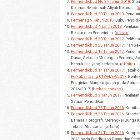
Permendikbud No 34 Tahun 2018
: Sta
Kejuruan/Madrasah Aliyah Kejuruan. (
o
Permendikbud 20 Tahun 2018
: Pengua
Permenag 9 Tahun 2018
: Buku Pendidi
Permendikbud 4 Tahun 2018
: Penilaia
Belajar oleh Pemerintah. (
offsite
)
Permendikbud 30 Tahun 2017
: Peliba
Permendikbud 23 Tahun 2017
: Hari Se
Permendikbud 17 Tahun 2017
: Peneri
Dasar, Sekolah Menengah Pertama, Se
bentuk lain yang sederajat. (
offsite
)
Permendikbud 14 Tahun 2017
: Ijazah 
Perkabalitbang 018/H/EP/2017
: Bentu
Pengisian Blangko Ijazah pada Satua
2016/2017. (
berkas lengkap
)
Permendikbud 3 Tahun 2017
: Penilaia
Satuan Pendidikan.
Permendikbud 75 Tahun 2016
: Komite
Permendikbud 26 Tahun 2016
: Standa
Bahasa, Fotografi, Merangkai Bunga K
Teknisi Akuntansi. (offsite)
Permendikbud 24 Tahun 2016
: Kompet
2013 pada Pendidikan Dasar dan Pend