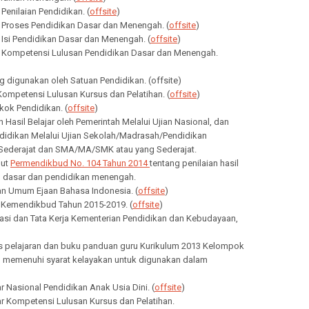
 Penilaian Pendidikan. (
offsite
)
r Proses Pendidikan Dasar dan Menengah. (
offsite
)
r Isi Pendidikan Dasar dan Menengah. (
offsite
)
r Kompetensi Lulusan Pendidikan Dasar dan Menengah.
g digunakan oleh Satuan Pendidikan. (offsite)
Kompetensi Lulusan Kursus dan Pelatihan. (
offsite
)
kok Pendidikan. (
offsite
)
an Hasil Belajar oleh Pemerintah Melalui Ujian Nasional, dan
endidikan Melalui Ujian Sekolah/Madrasah/Pendidikan
Sederajat dan SMA/MA/SMK atau yang Sederajat.
but
Permendikbud No. 104 Tahun 2014
tentang penilaian hasil
an dasar dan pendidikan menengah.
n Umum Ejaan Bahasa Indonesia. (
offsite
)
a Kemendikbud Tahun 2015-2019. (
offsite
)
sasi dan Tata Kerja Kementerian Pendidikan dan Kebudayaan,
ks pelajaran dan buku panduan guru Kurikulum 2013 Kelompok
 memenuhi syarat kelayakan untuk digunakan dalam
ar Nasional Pendidikan Anak Usia Dini. (
offsite
)
ar Kompetensi Lulusan Kursus dan Pelatihan.