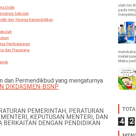
oleh tim 
ta Didik
pada ming
nistrasi Sekolah
menyelesai
idik dan Tenaga Kependidikan
ekolah
kulum
itas Pembelajaran
na dan Prasarana
membahas
melakssan
Maka pada 
demik
an dan Permendikbud yang mengaturnya
N DIKDASMEN-BSNP
TOTA
RATURAN PEMERINTAH, PERATURAN
 MENTERI, KEPUTUSAN MENTERI, DAN
4
2
A BERKAITAN DENGAN PENDIDIKAN
MENG