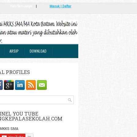
Halo Semuanya
|
Masuk | Daftar
ARSIP
DOWNLOAD
AL PROFILES
NEL YOU TUBE
NGKEPALASEKOLAH.COM