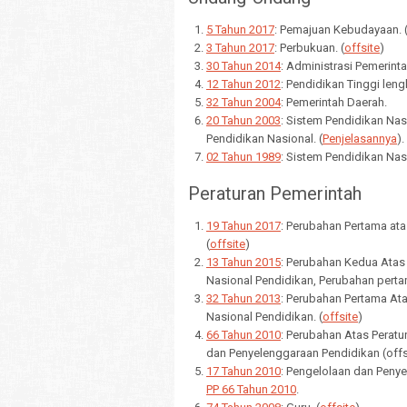
5 Tahun 2017
: Pemajuan Kebudayaan. 
3 Tahun 2017
: Perbukuan. (
offsite
)
30 Tahun 2014
: Administrasi Pemerinta
12 Tahun 2012
: Pendidikan Tinggi len
32 Tahun 2004
: Pemerintah Daerah.
20 Tahun 2003
: Sistem Pendidikan Na
Pendidikan Nasional. (
Penjelasannya
).
02 Tahun 1989
: Sistem Pendidikan Nas
Peraturan Pemerintah
19 Tahun 2017
: Perubahan Pertama ata
(
offsite
)
13 Tahun 2015
: Perubahan Kedua Atas
Nasional Pendidikan, Perubahan pert
32 Tahun 2013
: Perubahan Pertama At
Nasional Pendidikan. (
offsite
)
66 Tahun 2010
: Perubahan Atas Perat
dan Penyelenggaraan Pendidikan (offs
17 Tahun 2010
: Pengelolaan dan Peny
PP 66 Tahun 2010
.