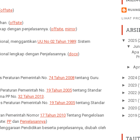
(
offsite
)
RUANG
LIHAT PR
han. (
offsite
)
gkap dengan penjelasannya. (
offsite
,
mirror
)
ARSI
▼
2025
(
sional, menggantikan
UU No 02 Tahun 1989
: Sistem
▼
Jun
Apa 
ional lengkap dengan Penjelasannya. (
docx
)
Pr
►
Apr
►
2024
(
s Peraturan Pemerintah No.
74 Tahun 2008
tentang Guru.
►
2023
(
 Peraturan Pemerintah No.
19 Tahun 2005
tentang Standar
►
2022
(
ama PP No.
32 Tahun 2013
.
►
2021
(
as Peraturan Pemerintah No.
19 Tahun 2005
tentang Standar
►
2020
(
uran Pemerintah Nomor
17 Tahun 2010
Tentang Pengelolaan
►
2019
(
ite:
PP
dan
Penjelasannya
)
elenggaraan Pendidikan beserta penjelasannya, diubah oleh
TAUT