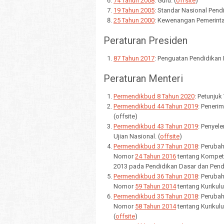
74 Tahun 2008
: Guru. (
offsite
)
19 Tahun 2005
: Standar Nasional Pend
25 Tahun 2000
: Kewenangan Pemerint
Peraturan Presiden
87 Tahun 2017
: Penguatan Pendidikan K
Peraturan Menteri
Permendikbud 8 Tahun 2020
: Petunjuk
Permendikbud 44 Tahun 2019
: Peneri
(offsite)
Permendikbud 43 Tahun 2019
: Penyel
Ujian Nasional. (
offsite
)
Permendikbud 37 Tahun 2018
: Peruba
Nomor
24 Tahun 2016
tentang Kompete
2013 pada Pendidikan Dasar dan Pend
Permendikbud 36 Tahun 2018
: Peruba
Nomor
59 Tahun 2014
tentang Kurikul
Permendikbud 35 Tahun 2018
: Peruba
Nomor
58 Tahun 2014
tentang Kuriku
(
offsite
)