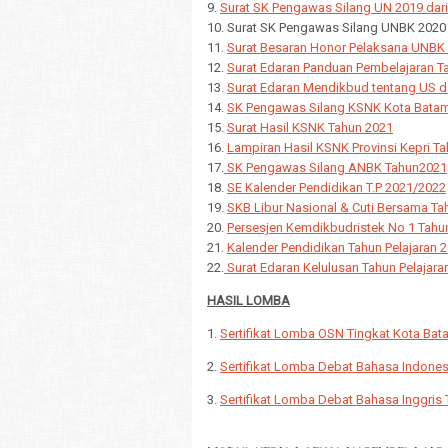
9.
Surat SK Pengawas Silang UN 2019 dari 
10. Surat SK Pengawas Silang UNBK 2020 d
11.
Surat Besaran Honor Pelaksana UNBK d
12.
Surat Edaran Panduan Pembelajaran T
13.
Surat Edaran Mendikbud tentang US d
14.
SK Pengawas Silang KSNK Kota Batam
15.
Surat Hasil KSNK Tahun 2021
16.
Lampiran Hasil KSNK Provinsi Kepri T
17.
SK Pengawas Silang ANBK Tahun2021
18.
SE Kalender Pendidikan T.P 2021/2022
19.
SKB Libur Nasional & Cuti Bersama Ta
20.
Persesjen Kemdikbudristek No 1 Tahun
21.
Kalender Pendidikan Tahun Pelajaran 
22.
Surat Edaran Kelulusan Tahun Pelajar
HASIL LOMBA
1.
Sertifikat Lomba OSN Tingkat Kota Bat
2.
Sertifikat Lomba Debat Bahasa Indonesi
3.
Sertifikat Lomba Debat Bahasa Inggris 