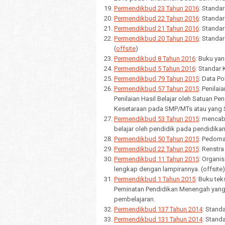
Permendikbud 23 Tahun 2016
: Standar
Permendikbud 22 Tahun 2016
: Standa
Permendikbud 21 Tahun 2016
: Standa
Permendikbud 20 Tahun 2016
: Standa
(
offsite
)
Permendikbud 8 Tahun 2016
: Buku yan
Permendikbud 5 Tahun 2016
: Standar 
Permendikbud 79 Tahun 2015
: Data Po
Permendikbud 57 Tahun 2015
: Penilai
Penilaian Hasil Belajar oleh Satuan P
Kesetaraan pada SMP/MTs atau yang 
Permendikbud 53 Tahun 2015
: menca
belajar oleh pendidik pada pendidik
Permendikbud 50 Tahun 2015
: Pedoma
Permendikbud 22 Tahun 2015
: Renstr
Permendikbud 11 Tahun 2015
: Organi
lengkap dengan lampirannya. (offsite)
Permendikbud 1 Tahun 2015
: Buku te
Peminatan Pendidikan Menengah yang
pembelajaran.
Permendikbud 137 Tahun 2014
: Stand
Permendikbud 131 Tahun 2014
: Stand