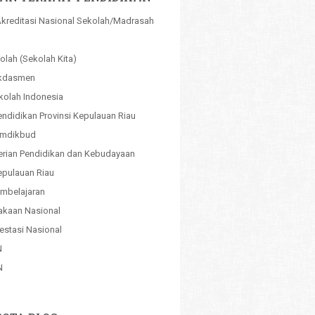
kreditasi Nasional Sekolah/Madrasah
olah (Sekolah Kita)
kdasmen
kolah Indonesia
endidikan Provinsi Kepulauan Riau
emdikbud
rian Pendidikan dan Kebudayaan
pulauan Riau
mbelajaran
akaan Nasional
estasi Nasional
N
N