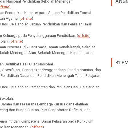
ANGG
ndar Nasional Pendidikan Sekolah Menengah
ffsite)
tan Pendidikan Karakter pada Satuan Pendidikan Formal.
kan Agama. (
offsite
)
n Hasil Belajar oleh Satuan Pendidikan dan Penilaian Hasil
tan Keluarga pada Penyelenggaraan Pendidikan. (
offsite
)
kolah. (
offsite
)
maan Peserta Didik Baru pada Taman Kanak-kanak, Sekolah
kolah Menengah Atas, Sekolah Menengah Kejuruan, atau
BTEM
dan Sertifikat Hasil Ujian Nasional.
k, Spesifikasi, Pencetakan/Penggandaan, Pendistribusian, dan
n Pendidikan Dasar dan Pendidikan Menengah Tahun Pelajaran
n Hasil Belajar oleh Pemerintah dan Penilaian Hasil Belajar oleh
 Sekolah.
r Sarana dan Prasarana Lembaga Kursus dan Pelatihan
ering dan Bunga Buatan, Pijat Pengobatan Refleksi, dan
ensi Inti dan Kompetensi Dasar Pelajaran pada Kurikulum
idikan Menengah. (
offsite
)