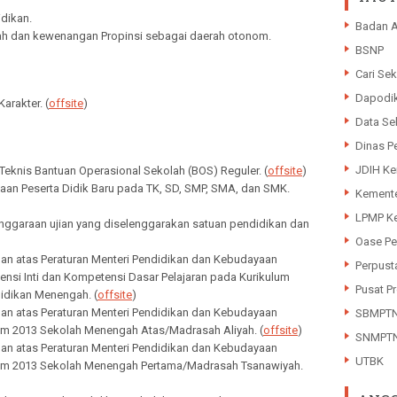
idikan.
Badan A
ah dan kewenangan Propinsi sebagai daerah otonom.
BSNP
Cari Sek
Dapodi
arakter. (
offsite
)
Data Se
Dinas P
JDIH K
 Teknis Bantuan Operasional Sekolah (BOS) Reguler. (
offsite
)
maan Peserta Didik Baru pada TK, SD, SMP, SMA, dan SMK.
Kemente
LPMP Ke
enggaraan ujian yang diselenggarakan satuan pendidikan dan
Oase Pe
han atas Peraturan Menteri Pendidikan dan Kebudayaan
Perpust
nsi Inti dan Kompetensi Dasar Pelajaran pada Kurikulum
Pusat Pr
idikan Menengah. (
offsite
)
han atas Peraturan Menteri Pendidikan dan Kebudayaan
SBMPT
um 2013 Sekolah Menengah Atas/Madrasah Aliyah. (
offsite
)
SNMPT
han atas Peraturan Menteri Pendidikan dan Kebudayaan
UTBK
lum 2013 Sekolah Menengah Pertama/Madrasah Tsanawiyah.