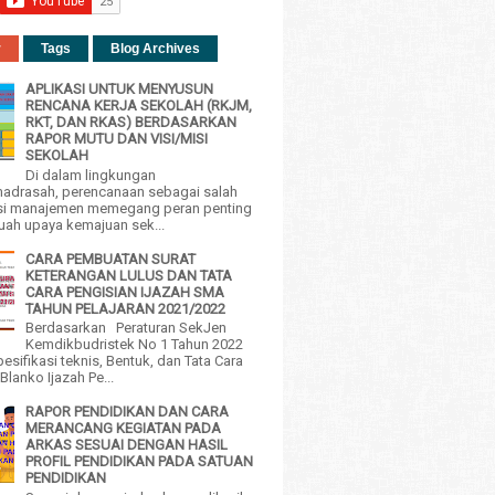
r
Tags
Blog Archives
APLIKASI UNTUK MENYUSUN
RENCANA KERJA SEKOLAH (RKJM,
RKT, DAN RKAS) BERDASARKAN
RAPOR MUTU DAN VISI/MISI
SEKOLAH
Di dalam lingkungan
adrasah, perencanaan sebagai salah
si manajemen memegang peran penting
uah upaya kemajuan sek...
CARA PEMBUATAN SURAT
KETERANGAN LULUS DAN TATA
CARA PENGISIAN IJAZAH SMA
TAHUN PELAJARAN 2021/2022
Berdasarkan Peraturan SekJen
Kemdikbudristek No 1 Tahun 2022
esifikasi teknis, Bentuk, dan Tata Cara
Blanko Ijazah Pe...
RAPOR PENDIDIKAN DAN CARA
MERANCANG KEGIATAN PADA
ARKAS SESUAI DENGAN HASIL
PROFIL PENDIDIKAN PADA SATUAN
PENDIDIKAN