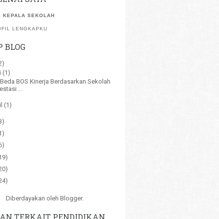
 KEPALA SEKOLAH
OFIL LENGKAPKU
P BLOG
2)
i
(1)
Beda BOS Kinerja Berdasarkan Sekolah
estasi ...
il
(1)
3)
1)
6)
19)
20)
24)
Diberdayakan oleh
Blogger
.
AN TERKAIT PENDIDIKAN