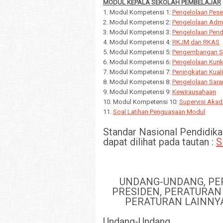
MODUL KEPALA SEKOLAH PEMBELAJAR
1. Modul Kompetensi 1:
Pengelolaan Peser
2. Modul Kompetensi 2:
Pengelolaan Admi
3. Modul Kompetensi 3:
Pengelolaan Pend
4. Modul Kompetensi 4:
RKJM dan RKAS
5. Modul Kompetensi 5:
Pengembangan S
6. Modul Kompetensi 6:
Pengelolaan Kuri
7. Modul Kompetensi 7:
Peningkatan Kual
8. Modul Kompetensi 8:
Pengelolaan Sara
9. Modul Kompetensi 9:
Kewirausahaan
10. Modul Kompetensi 10:
Supervisi Aka
11.
Soal Latihan Penguasaan Modul
Standar Nasional Pendidik
dapat dilihat pada tautan :
S
UNDANG-UNDANG, PE
PRESIDEN, PERATURAN
PERATURAN LAINNY
Undang-Undang