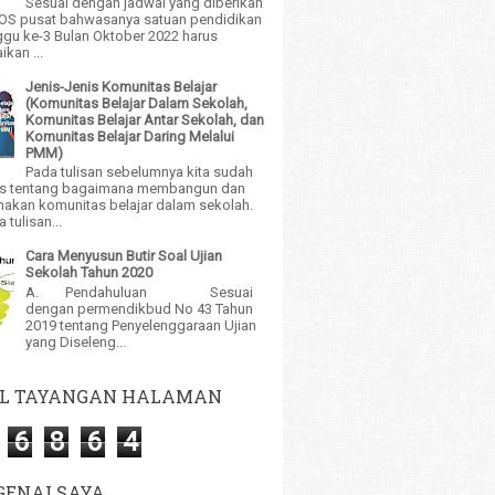
Sesuai dengan jadwal yang diberikan
BOS pusat bahwasanya satuan pendidikan
gu ke-3 Bulan Oktober 2022 harus
kan ...
Jenis-Jenis Komunitas Belajar
(Komunitas Belajar Dalam Sekolah,
Komunitas Belajar Antar Sekolah, dan
Komunitas Belajar Daring Melalui
PMM)
Pada tulisan sebelumnya kita sudah
 tentang bagaimana membangun dan
akan komunitas belajar dalam sekolah.
tulisan...
Cara Menyusun Butir Soal Ujian
Sekolah Tahun 2020
A. Pendahuluan Sesuai
dengan permendikbud No 43 Tahun
2019 tentang Penyelenggaraan Ujian
yang Diseleng...
L TAYANGAN HALAMAN
6
8
6
4
ENAI SAYA