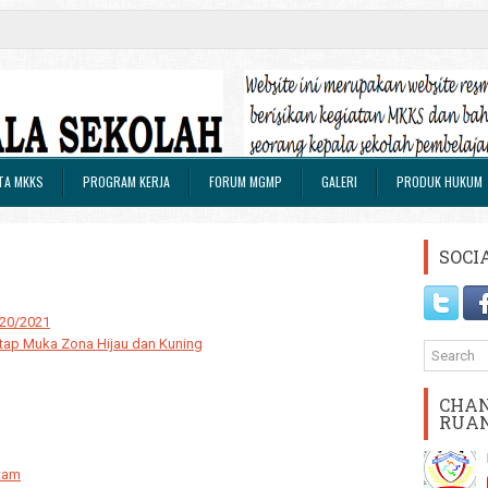
TA MKKS
PROGRAM KERJA
FORUM MGMP
GALERI
PRODUK HUKUM
SOCI
020/2021
atap Muka Zona Hijau dan Kuning
CHAN
RUA
tam