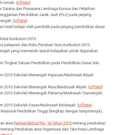
ah rumah. (
offsite
)
ar Sarana dan Prasarana Lembaga Kursus dan Pelatihan.
lenggaraan Pendidikan Jarak Jauh (PJJ) pada jenjang
engah. (
offsite
)
aian hasil belajar oleh pendidik pada jenjang pendidikan dasar
 lokal Kurikulum 2013.
eks pelajaran dan Buku Panduan Guru Kurikulum 2013
ngah yang memenuhi syarat kelayakan untuk digunakan
lum Tingkat Satuan Pendidikan pada Pendidikan Dasar dan
lum 2013 Sekolah Menengah Kejuruan/Madrasah Aliyah
lum 2013 Sekolah Menengah Atas/Madrasah Aliyah. (
offsite
)
lum 2013 Sekolah Menengah Pertama/Madrasah Tsanawiyah.
lum 2013 Sekolah Dasar/Madrasah Ibtidaiyah. (
offsite
)
r Nasional Pendidikan Tinggi (lengkap dengan lampirannya).
han atas
Permendikbud No. 16 Tahun 2013
tentang perubahan
tentang Perubahan atas Organisasi dan Tata Kerja Lembaga