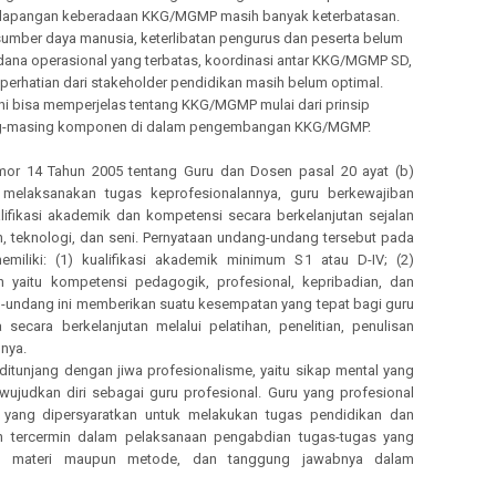
dilapangan keberadaan KKG/MGMP masih banyak keterbatasan.
i sumber daya manusia, keterlibatan pengurus dan peserta belum
 dana operasional yang terbatas, koordinasi antar KKG/MGMP SD,
rhatian dari stakeholder pendidikan masih belum optimal.
ni bisa memperjelas tentang KKG/MGMP mulai dari prinsip
g-masing komponen di dalam pengembangan KKG/MGMP.
or 14 Tahun 2005 tentang Guru dan Dosen pasal 20 ayat (b)
elaksanakan tugas keprofesionalannya, guru berkewajiban
ikasi akademik dan kompetensi secara berkelanjutan sejalan
teknologi, dan seni. Pernyataan undang-undang tersebut pada
miliki: (1) kualifikasi akademik minimum S1 atau D-IV; (2)
 yaitu kompetensi pedagogik, profesional, kepribadian, dan
ang-undang ini memberikan suatu kesempatan yang tepat bagi guru
secara berkelanjutan melalui pelatihan, penelitian, penulisan
nnya.
 ditunjang dengan jiwa profesionalisme, yaitu sikap mental yang
ujudkan diri sebagai guru profesional. Guru yang profesional
 yang dipersyaratkan untuk melakukan tugas pendidikan dan
an tercermin dalam pelaksanaan pengabdian tugas-tugas yang
am materi maupun metode, dan tanggung jawabnya dalam