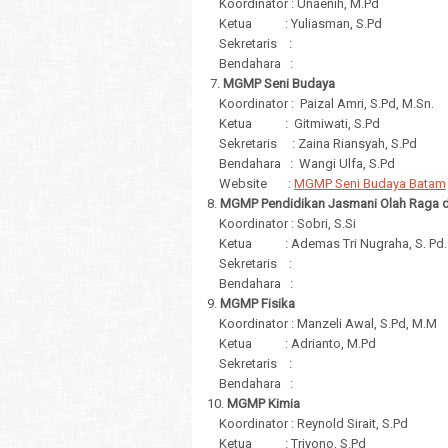
Koordinator : Unaenih, M.Pd
Ketua : Yuliasman, S.Pd
Sekretaris :
Bendahara :
7.
MGMP Seni Budaya
Koordinator : Paizal Amri, S.Pd, M.Sn.
Ketua : Gitmiwati, S.Pd
Sekretaris : Zaina Riansyah, S.Pd
Bendahara : Wangi Ulfa, S.Pd
Website :
MGMP Seni Budaya Batam
8.
MGMP Pendidikan Jasmani Olah Raga 
Koordinator : Sobri, S.Si
Ketua : Ademas Tri Nugraha, S. Pd.
Sekretaris :
Bendahara :
9.
MGMP Fisika
Koordinator : Manzeli Awal, S.Pd, M.M
Ketua : Adrianto, M.Pd
Sekretaris :
Bendahara :
10.
MGMP Kimia
Koordinator : Reynold Sirait, S.Pd
Ketua : Triyono, S.Pd