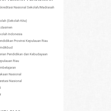
kreditasi Nasional Sekolah/Madrasah
olah (Sekolah Kita)
kdasmen
kolah Indonesia
endidikan Provinsi Kepulauan Riau
emdikbud
rian Pendidikan dan Kebudayaan
pulauan Riau
mbelajaran
akaan Nasional
estasi Nasional
N
N