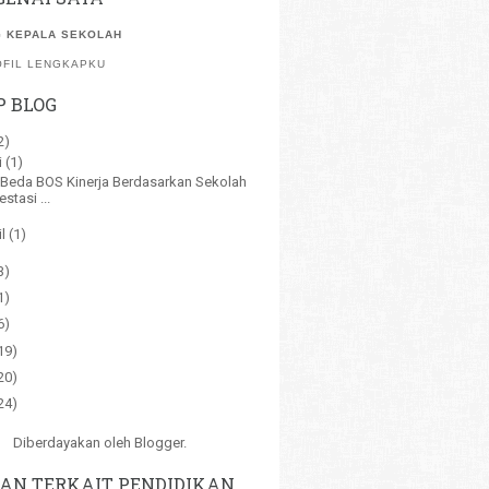
 KEPALA SEKOLAH
OFIL LENGKAPKU
P BLOG
2)
i
(1)
Beda BOS Kinerja Berdasarkan Sekolah
estasi ...
il
(1)
3)
1)
6)
19)
20)
24)
Diberdayakan oleh
Blogger
.
AN TERKAIT PENDIDIKAN