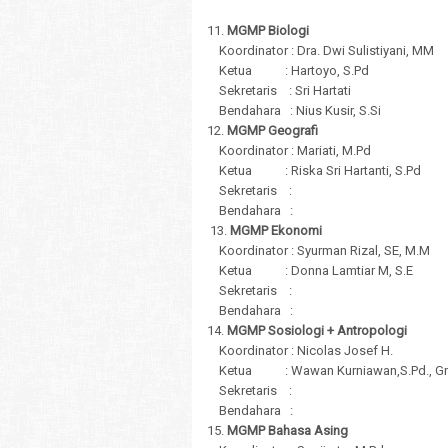
11.
MGMP Biologi
Koordinator : Dra. Dwi Sulistiyani, MM
Ketua : Hartoyo, S.Pd
Sekretaris : Sri Hartati
Bendahara : Nius Kusir, S.Si
12.
MGMP Geografi
Koordinator : Mariati, M.Pd
Ketua : Riska Sri Hartanti, S.Pd
Sekretaris :
Bendahara :
13.
MGMP Ekonomi
Koordinator : Syurman Rizal, SE, M.M
Ketua : Donna Lamtiar M, S.E
Sekretaris :
Bendahara :
14.
MGMP Sosiologi + Antropologi
Koordinator : Nicolas Josef H.
Ketua : Wawan Kurniawan,S.Pd., Gr
Sekretaris :
Bendahara :
15.
MGMP Bahasa Asing