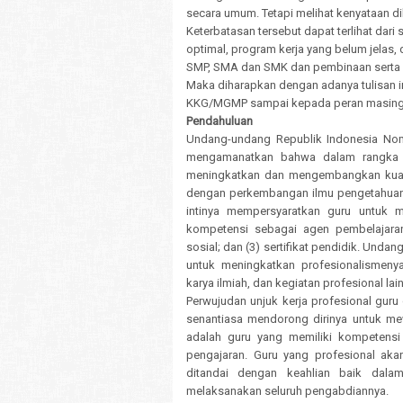
secara umum. Tetapi melihat kenyataan 
Keterbatasan tersebut dapat terlihat dar
optimal, program kerja yang belum jelas,
SMP, SMA dan SMK dan pembinaan serta pe
Maka diharapkan dengan adanya tulisan i
KKG/MGMP sampai kepada peran masin
Pendahuluan
Undang-undang Republik Indonesia Nom
mengamanatkan bahwa dalam rangka m
meningkatkan dan mengembangkan kualif
dengan perkembangan ilmu pengetahuan, 
intinya mempersyaratkan guru untuk me
kompetensi sebagai agen pembelajaran
sosial; dan (3) sertifikat pendidik. Und
untuk meningkatkan profesionalismenya 
karya ilmiah, dan kegiatan profesional lai
Perwujudan unjuk kerja profesional guru
senantiasa mendorong dirinya untuk mew
adalah guru yang memiliki kompetensi
pengajaran. Guru yang profesional ak
ditandai dengan keahlian baik dal
melaksanakan seluruh pengabdiannya.