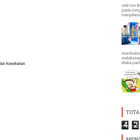
oleh tim 
pada ming
menyelesai
membahas
melakssan
Maka pada 
dan Kesehatan
TOTA
4
2
MENG