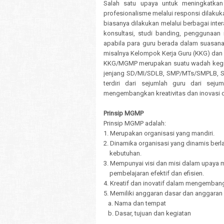
Salah satu upaya untuk meningkatkan 
profesionalisme melalui responsi dilakuk
biasanya dilakukan melalui berbagai inter
konsultasi, studi banding, penggunaan 
apabila para guru berada dalam suasana 
misalnya Kelompok Kerja Guru (KKG) dan
KKG/MGMP merupakan suatu wadah kegiat
jenjang SD/MI/SDLB, SMP/MTs/SMPLB, 
terdiri dari sejumlah guru dari sej
mengembangkan kreativitas dan inovasi 
Prinsip MGMP
Prinsip MGMP adalah:
1. Merupakan organisasi yang mandiri.
2. Dinamika organisasi yang dinamis ber
kebutuhan.
3. Mempunyai visi dan misi dalam upay
pembelajaran efektif dan efisien.
4. Kreatif dan inovatif dalam mengembang
5. Memiliki anggaran dasar dan anggara
a. Nama dan tempat
b. Dasar, tujuan dan kegiatan