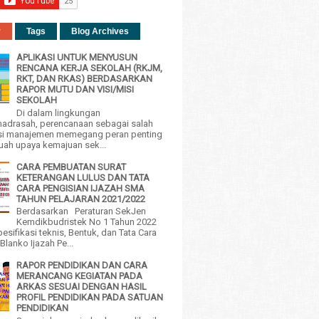
r
Tags
Blog Archives
APLIKASI UNTUK MENYUSUN
RENCANA KERJA SEKOLAH (RKJM,
RKT, DAN RKAS) BERDASARKAN
RAPOR MUTU DAN VISI/MISI
SEKOLAH
Di dalam lingkungan
adrasah, perencanaan sebagai salah
si manajemen memegang peran penting
uah upaya kemajuan sek...
CARA PEMBUATAN SURAT
KETERANGAN LULUS DAN TATA
CARA PENGISIAN IJAZAH SMA
TAHUN PELAJARAN 2021/2022
Berdasarkan Peraturan SekJen
Kemdikbudristek No 1 Tahun 2022
esifikasi teknis, Bentuk, dan Tata Cara
Blanko Ijazah Pe...
RAPOR PENDIDIKAN DAN CARA
MERANCANG KEGIATAN PADA
ARKAS SESUAI DENGAN HASIL
PROFIL PENDIDIKAN PADA SATUAN
PENDIDIKAN