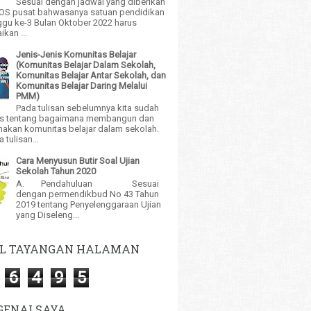
Sesuai dengan jadwal yang diberikan
BOS pusat bahwasanya satuan pendidikan
gu ke-3 Bulan Oktober 2022 harus
kan ...
Jenis-Jenis Komunitas Belajar
(Komunitas Belajar Dalam Sekolah,
Komunitas Belajar Antar Sekolah, dan
Komunitas Belajar Daring Melalui
PMM)
Pada tulisan sebelumnya kita sudah
 tentang bagaimana membangun dan
akan komunitas belajar dalam sekolah.
tulisan...
Cara Menyusun Butir Soal Ujian
Sekolah Tahun 2020
A. Pendahuluan Sesuai
dengan permendikbud No 43 Tahun
2019 tentang Penyelenggaraan Ujian
yang Diseleng...
L TAYANGAN HALAMAN
6
4
9
5
ENAI SAYA