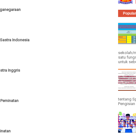
rganegaraan
Popula
Sastra Indonesia
sekolah/m
satu fung
untuk seb
tra Inggris
tentang Sp
 Peminatan
Pengisian 
inatan