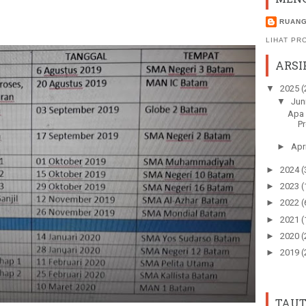
RUANG
LIHAT PR
ARSI
▼
2025
(
▼
Jun
Apa 
Pr
►
Apr
►
2024
(
►
2023
(
►
2022
(
►
2021
(
►
2020
(
►
2019
(
TAUT