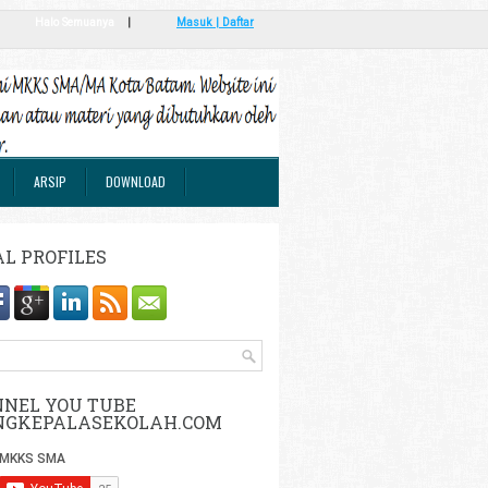
Halo Semuanya
|
Masuk | Daftar
ARSIP
DOWNLOAD
AL PROFILES
NEL YOU TUBE
NGKEPALASEKOLAH.COM