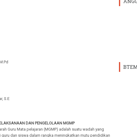
ANGG
 M.Pd
BTEM
, S.E
ELAKSANAAN DAN PENGELOLAAN MGMP
rah Guru Mata pelajaran (MGMP) adalah suatu wadah yang
i guru dan siswa dalam rangka meningkatkan mutu pendidikan