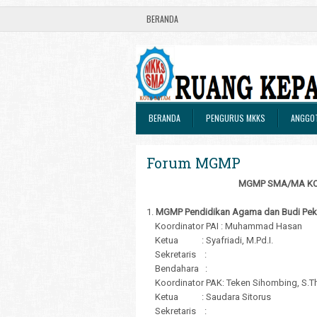
BERANDA
BERANDA
PENGURUS MKKS
ANGGO
Forum MGMP
MGMP SMA/MA KO
1.
MGMP Pendidikan Agama dan Budi Peke
Koordinator PAI : Muhammad Hasan
Ketua : Syafriadi, M.Pd.I.
Sekretaris :
Bendahara :
Koordinator PAK: Teken Sihombing, S.T
Ketua : Saudara Sitorus
Sekretaris :