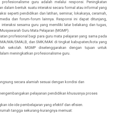
profesionalisme guru adalah melalui responsi. Peningkatan
an dalam bentuk suatu interaksi secara formal atau informal yang
aksi seperti pendidikan dan latihan, seminar, lokakarya, ceramah,
media dan forum-forum lainnya. Responsi ini dapat ditunjang,
interaksi sesama guru yang memiliki latar belakang dan tugas,
 Musyawarah Guru Mata Pelajaran (MGMP).
an profesional bagi para guru mata pelajaran yang sama pada
SMA/MA/SMALB, dan SMK/MAK di tingkat kabupaten/kota yang
umlah sekolah. MGMP diselenggarakan dengan tujuan untuk
dalam meningkatkan profesionalisme guru.
langsung secara alamiah sesuai dengan kondisi dan
a mengembangakan pelayanan pendidikan khususnya proses
kan ide-ide pembelajaran yang efektif dan efisien.
n rumah tangga sekurang-kurangnya memuat: