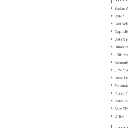
Badan A
BSNP
Cari Sek
Dapodi
Data Se
Dinas P
JDIH K
Kemente
LPMP Ke
Oase Pe
Perpust
Pusat Pr
SBMPT
.
SNMPT
UTBK