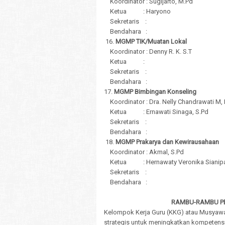
Koordinator : Sugijarto, M.Pd
Ketua : Haryono
Sekretaris :
Bendahara :
16.
MGMP TIK/Muatan Lokal
Koordinator : Denny R. K. S.T
Ketua :
Sekretaris :
Bendahara :
17.
MGMP Bimbingan Konseling
Koordinator : Dra. Nelly Chandrawati M,
Ketua : Ernawati Sinaga, S.Pd
Sekretaris :
Bendahara :
18.
MGMP Prakarya dan Kewirausahaan
Koordinator : Akmal, S.Pd
Ketua : Hernawaty Veronika Sianipar
Sekretaris :
Bendahara :
RAMBU-RAMBU P
Kelompok Kerja Guru (KKG) atau Musyawa
strategis untuk meningkatkan kompetens