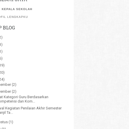
 KEPALA SEKOLAH
OFIL LENGKAPKU
P BLOG
2)
3)
1)
6)
19)
20)
24)
sember
(2)
vember
(2)
t Kategori Guru Berdasarkan
ompetensi dan Kom...
al Kegiatan Penilaian Akhir Semester
njil Ta...
stus
(1)