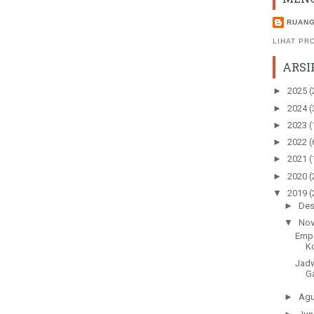
RUANG
LIHAT PR
ARSI
►
2025
(
►
2024
(
►
2023
(
►
2022
(
►
2021
(
►
2020
(
▼
2019
(
►
De
▼
No
Empa
K
Jadw
Ga
►
Agu