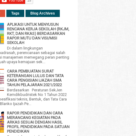
r
Tags
Blog Archives
APLIKASI UNTUK MENYUSUN
RENCANA KERJA SEKOLAH (RKJM,
RKT, DAN RKAS) BERDASARKAN
RAPOR MUTU DAN VISI/MISI
SEKOLAH
Di dalam lingkungan
adrasah, perencanaan sebagai salah
si manajemen memegang peran penting
uah upaya kemajuan sek...
CARA PEMBUATAN SURAT
KETERANGAN LULUS DAN TATA
CARA PENGISIAN IJAZAH SMA
TAHUN PELAJARAN 2021/2022
Berdasarkan Peraturan SekJen
Kemdikbudristek No 1 Tahun 2022
esifikasi teknis, Bentuk, dan Tata Cara
Blanko Ijazah Pe...
RAPOR PENDIDIKAN DAN CARA
MERANCANG KEGIATAN PADA
ARKAS SESUAI DENGAN HASIL
PROFIL PENDIDIKAN PADA SATUAN
PENDIDIKAN