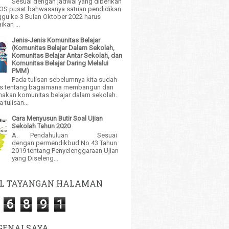
Sesuai dengan jadwal yang diberikan
BOS pusat bahwasanya satuan pendidikan
gu ke-3 Bulan Oktober 2022 harus
kan ...
Jenis-Jenis Komunitas Belajar
(Komunitas Belajar Dalam Sekolah,
Komunitas Belajar Antar Sekolah, dan
Komunitas Belajar Daring Melalui
PMM)
Pada tulisan sebelumnya kita sudah
 tentang bagaimana membangun dan
akan komunitas belajar dalam sekolah.
tulisan...
Cara Menyusun Butir Soal Ujian
Sekolah Tahun 2020
A. Pendahuluan Sesuai
dengan permendikbud No 43 Tahun
2019 tentang Penyelenggaraan Ujian
yang Diseleng...
L TAYANGAN HALAMAN
6
8
9
1
ENAI SAYA