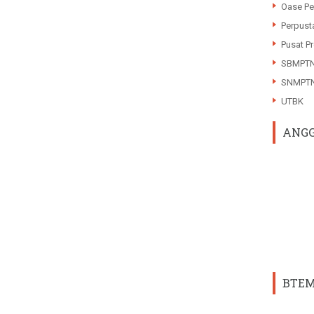
Oase Pe
Perpust
Pusat Pr
SBMPT
SNMPT
UTBK
ANGG
BTEM