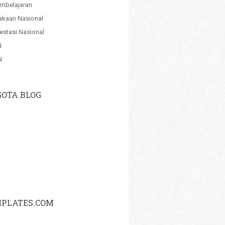
mbelajaran
akaan Nasional
estasi Nasional
N
N
OTA BLOG
PLATES.COM