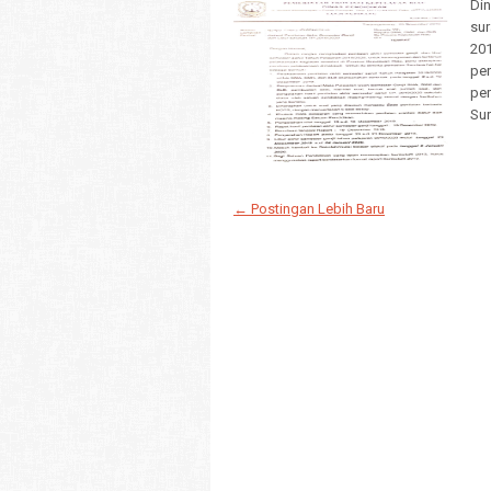
Din
sur
201
pen
pem
Sur
← Postingan Lebih Baru