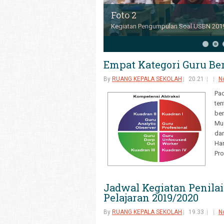
Foto 3
Kegiatan Seleksi Olimpiade Sains Ting
6
7
8
9
10
11
Empat Kategori Guru B
By
RUANG KEPALA SEKOLAH
20.21
N
Pad
ten
ber
Mud
dan
Har
Pro
Jadwal Kegiatan Penila
Pelajaran 2019/2020
By
RUANG KEPALA SEKOLAH
19.33
N