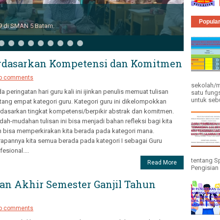
Popula
kat Kota Tahun 2019 di SMAN 3 Batam.
erdasarkan Kompetensi dan Komitmen
o comments
sekolah/m
a peringatan hari guru kali ini ijinkan penulis memuat tulisan
satu fung
untuk seb
tang empat kategori guru. Kategori guru ini dikelompokkan
dasarkan tingkat kompetensi/berpikir abstrak dan komitmen.
ah-mudahan tulisan ini bisa menjadi bahan refleksi bagi kita
 bisa memperkirakan kita berada pada kategori mana.
apannya kita semua berada pada kategori I sebagai Guru
fesional....
tentang Sp
Read More
Pengisian 
ian Akhir Semester Ganjil Tahun
o comments