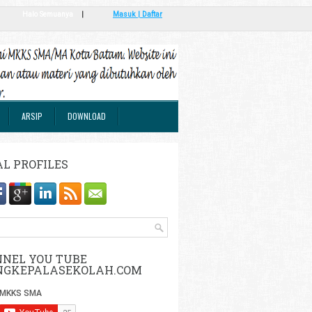
Halo Semuanya
|
Masuk | Daftar
ARSIP
DOWNLOAD
AL PROFILES
NEL YOU TUBE
NGKEPALASEKOLAH.COM