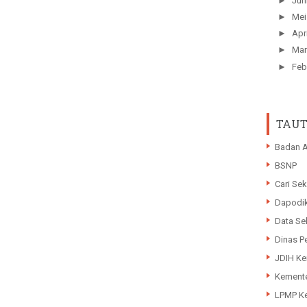
►
Jun
►
Me
►
Apr
►
Mar
►
Feb
TAUT
Badan A
BSNP
Cari Sek
Dapodi
Data Se
Dinas P
JDIH K
Kemente
LPMP Ke