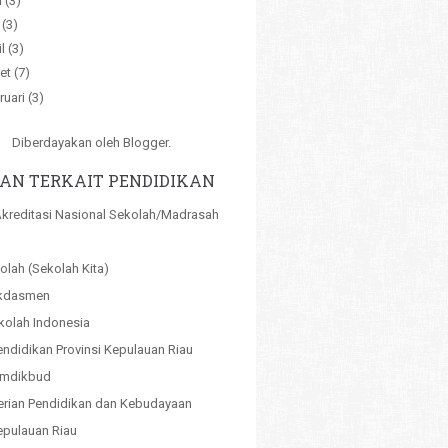
i
(3)
i
(3)
il
(3)
et
(7)
ruari
(3)
Diberdayakan oleh
Blogger
.
AN TERKAIT PENDIDIKAN
kreditasi Nasional Sekolah/Madrasah
olah (Sekolah Kita)
kdasmen
kolah Indonesia
endidikan Provinsi Kepulauan Riau
emdikbud
rian Pendidikan dan Kebudayaan
pulauan Riau