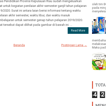
as Pendidikan Provinsi Kepulauan Riau sudah mengeluarkan
oleh tim 
at untuk kegiatan penilaian akhir semester ganjil tahun pelajaran
pada ming
9/2020. Surat ini antara laian berisi informasi tentang waktu
menyelesai
ilaian akhir semester, waktu libur, dan waktu masuk
belajaran untuk semester genap tahun pelajaran 2019/2020.
at tersebut dapat dilihat pada gambar di bawah ini. ...
Read More
membahas
melakssan
Beranda
Postingan Lama →
Maka pada 
TOTA
4
2
MENG