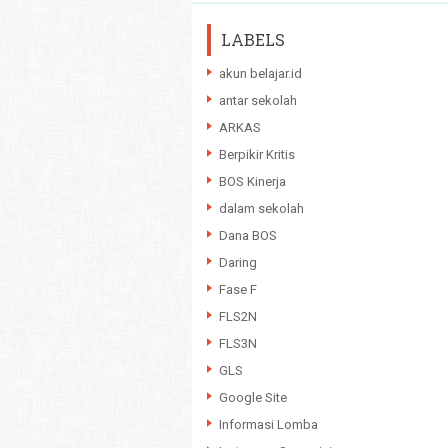
LABELS
akun belajar.id
antar sekolah
ARKAS
Berpikir Kritis
BOS Kinerja
dalam sekolah
Dana BOS
Daring
Fase F
FLS2N
FLS3N
GLS
Google Site
Informasi Lomba