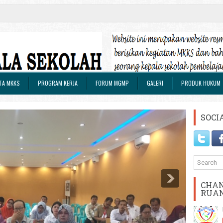
TA MKKS
PROGRAM KERJA
FORUM MGMP
GALERI
PRODUK HUKUM
SOCI
CHAN
RUA