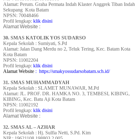
Alamat: Perum. Graha Permata Indah Klaster Anggrek Tiban Indah
Sekupang
Kota Batam
NPSN: 70048466
Profil lengkap:
klik disini
Alamat Website :
30. SMAS KATOLIK YOS SUDARSO
Kepala Sekolah : Sumiyati, S.Pd
Alamat: Jalan Dang Merdu no 2, Teluk Tering, Kec. Batam Kota
Kota Batam
NPSN: 11002204
Profil lengkap:
klik disini
Alamat Website
: https://smakyossudarsobatam.sch.id/
31. SMAS MUHAMMADYAH
Kepala Sekolah : SLAMET MUNAWAR, M.Pd
Alamat: JL. PROF. DR. HAMKA NO. 3, TEMBESI, KIBING,
KIBING, Kec. Batu Aji Kota Batam
NPSN: 11002192
Profil lengkap:
klik disini
Alamat Website :
32. SMAS AL – AZHAR
Kepala Sekolah : Hj. Sulfia Netti, S.Pd. Kim
NIP : 19621108 198803 2 005