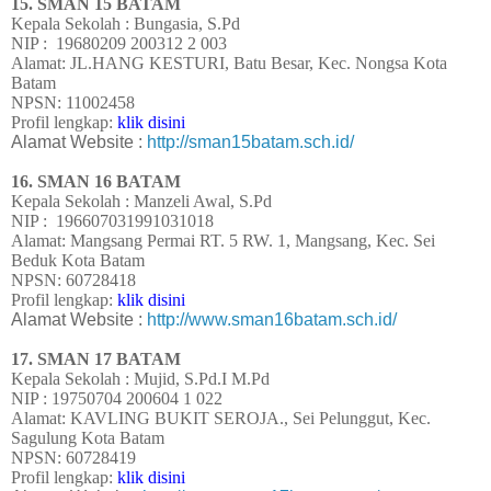
15. SMAN 15 BATAM
Kepala Sekolah :
Bungasia, S.Pd
NIP : 19680209 200312 2 003
Alamat: JL.HANG KESTURI, Batu Besar, Kec. Nongsa Kota
Batam
NPSN: 11002458
Profil lengkap:
klik disini
Alamat Website :
http://sman15batam.sch.id/
16. SMAN 16 BATAM
Kepala Sekolah : Manzeli Awal, S.Pd
NIP : 196607031991031018
Alamat: Mangsang Permai RT. 5 RW. 1, Mangsang, Kec. Sei
Beduk Kota Batam
NPSN: 60728418
Profil lengkap:
klik disini
Alamat Website :
http://www.sman16batam.sch.id/
17. SMAN 17 BATAM
Kepala Sekolah :
Mujid, S.Pd.I M.Pd
NIP : 19750704 200604 1 022
Alamat: KAVLING BUKIT SEROJA., Sei Pelunggut, Kec.
Sagulung Kota Batam
NPSN: 60728419
Profil lengkap:
klik disini