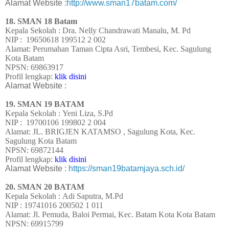
Alamat Website :
http://www.sman17batam.com/
18. SMAN 18 Batam
Kepala Sekolah : Dra. Nelly Chandrawati Manalu, M. Pd
NIP : 19650618 199512 2 002
Alamat: Perumahan Taman Cipta Asri, Tembesi, Kec. Sagulung
Kota Batam
NPSN: 69863917
Profil lengkap:
klik disini
Alamat Website :
19. SMAN 19 BATAM
Kepala Sekolah :
Yeni Liza, S.Pd
NIP :
19700106 199802 2 004
Alamat: JL. BRIGJEN KATAMSO , Sagulung Kota, Kec.
Sagulung Kota Batam
NPSN: 69872144
Profil lengkap:
klik disini
Alamat Website :
https://sman19batamjaya.sch.id/
20. SMAN 20 BATAM
Kepala Sekolah :
Adi Saputra, M.Pd
NIP :
19741016 200502 1 011
Alamat: Jl. Pemuda, Baloi Permai, Kec. Batam Kota Kota Batam
NPSN: 69915799