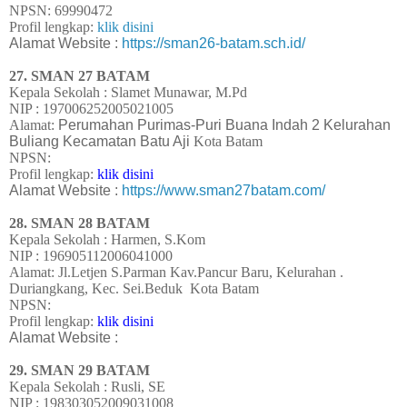
NPSN:
69990472
Profil lengkap:
klik disini
Alamat Website :
https://sman26-batam.sch.id/
27.
SMAN 27 BATAM
Kepala Sekolah : Slamet Munawar, M.Pd
NIP : 197006252005021005
Alamat:
Perumahan Purimas-Puri Buana Indah 2 Kelurahan
Buliang Kecamatan Batu Aji
Kota Batam
NPSN:
Profil lengkap:
klik disini
Alamat Website :
https://www.sman27batam.com/
28.
SMAN 28 BATAM
Kepala Sekolah : Harmen, S.Kom
NIP : 196905112006041000
Alamat: Jl.Letjen S.Parman Kav.Pancur Baru, Kelurahan .
Duriangkang, Kec. Sei.Beduk
Kota Batam
NPSN:
Profil lengkap:
klik disini
Alamat Website :
29. SMAN 29 BATAM
Kepala Sekolah : Rusli, SE
NIP : 198303052009031008