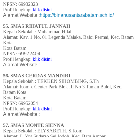
NPSN: 69932323
Profil lengkap:
klik disini
Alamat Website :
https://binanusantarabatam.sch.id/
55. SMAS RIHATUL JANNAH
Kepala Sekolah : Muhammad Hilal
Alamat:
Kav. 1 No. 01 Legenda Malaka. Baloi Permai, Kec. Batam
Kota
Kota Batam
NPSN:
69972404
Profil lengkap:
klik disini
Alamat Website :
56. SMAS CERDAS MANDIRI
Kepala Sekolah : TEKKEN SIHOMBING, S.Th
Alamat:
Komp. Center Park Blok III No 3 Taman Baloi, Kec.
Batam Kota
Kota Batam
NPSN:
69952054
Profil lengkap:
klik disini
Alamat Website :
57. SMAS MONTE SIENNA
Kepala Sekolah : ELYSABETH, S.Kom
Alamat: Jl. Yos Sudarso Sei Jodoh, Kec. Batu Ampar