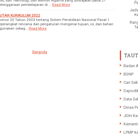
set, dan Teknologi, dan Menteri Agama yang ditetapkan pada 21
Pe
lenggaraan pembelajaran di …
Read More
Jadw
K
UTAR KURIKULUM 2022
or 20 Tahun 2003 tentang Sistem Pendidikan Nasional Pasal 1
Ran
seperangkat rencana dan pengaturan mengenai tujuan, isi, dan bahan
Ta
digunakan sebag…
Read More
Beranda
TAUT
Badan A
BSNP
Cari Sek
Dapodi
Data Se
Dinas P
JDIH K
Kemente
LPMP Ke