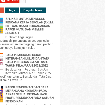
r
Tags
Blog Archives
APLIKASI UNTUK MENYUSUN
RENCANA KERJA SEKOLAH (RKJM,
RKT, DAN RKAS) BERDASARKAN
RAPOR MUTU DAN VISI/MISI
SEKOLAH
Di dalam lingkungan
adrasah, perencanaan sebagai salah
si manajemen memegang peran penting
uah upaya kemajuan sek...
CARA PEMBUATAN SURAT
KETERANGAN LULUS DAN TATA
CARA PENGISIAN IJAZAH SMA
TAHUN PELAJARAN 2021/2022
Berdasarkan Peraturan SekJen
Kemdikbudristek No 1 Tahun 2022
esifikasi teknis, Bentuk, dan Tata Cara
Blanko Ijazah Pe...
RAPOR PENDIDIKAN DAN CARA
MERANCANG KEGIATAN PADA
ARKAS SESUAI DENGAN HASIL
PROFIL PENDIDIKAN PADA SATUAN
PENDIDIKAN