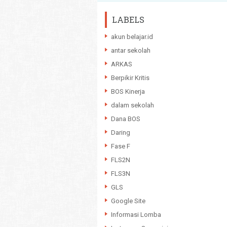
LABELS
akun belajar.id
antar sekolah
ARKAS
Berpikir Kritis
BOS Kinerja
dalam sekolah
Dana BOS
Daring
Fase F
FLS2N
FLS3N
GLS
Google Site
Informasi Lomba