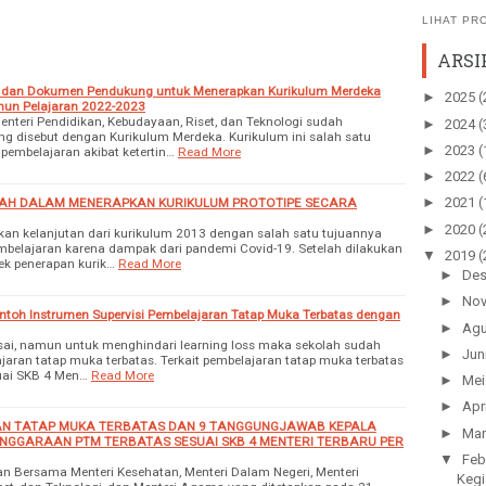
LIHAT PR
ARSI
n, dan Dokumen Pendukung untuk Menerapkan Kurikulum Merdeka
►
2025
(
hun Pelajaran 2022-2023
enteri Pendidikan, Kebudayaan, Riset, dan Teknologi sudah
►
2024
(
g disebut dengan Kurikulum Merdeka. Kurikulum ini salah satu
►
2023
(
pembelajaran akibat ketertin…
Read More
►
2022
(
►
2021
(
AH DALAM MENERAPKAN KURIKULUM PROTOTIPE SECARA
►
2020
(
kan kelanjutan dari kurikulum 2013 dengan salah satu tujuannya
belajaran karena dampak dari pandemi Covid-19. Setelah dilakukan
▼
2019
(
ek penerapan kurik…
Read More
►
De
►
No
toh Instrumen Supervisi Pembelajaran Tatap Muka Terbatas dengan
►
Agu
ai, namun untuk menghindari learning loss maka sekolah sudah
►
Jun
aran tatap muka terbatas. Terkait pembelajaran tatap muka terbatas
suai SKB 4 Men…
Read More
►
Me
►
Apr
AN TATAP MUKA TERBATAS DAN 9 TANGGUNGJAWAB KEPALA
►
Mar
NGGARAAN PTM TERBATAS SESUAI SKB 4 MENTERI TERBARU PER
▼
Feb
n Bersama Menteri Kesehatan, Menteri Dalam Negeri, Menteri
Kegi