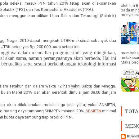
n pola seleksi masuk PTN tahun 2019 tetap akan dilaksanakan
oleh tim 
i Skolastik (TPS) dan Tes Kompetensi Akademik (TKA).
pada ming
menyelesai
 akan menggunakan pilihan Ujian Sains dan Teknologi (Saintek)
nggi Negeri 2019 dapat mengikuti UTBK maksimal sebanyak dua
UTBK sebanyak Rp. 200.000 pada setiap tes.
tingginya dalam mendaftar program studi yang diinginkan,
membahas
melakssan
oal akan sama, namun pertanyaannya akan berbeda. H
al ini
Maka pada 
berkualitas serta sesuai perkembangan teknologi informasi
alam setahun dan dalam waktu 12 hari yakni Sabtu dan Minggu.
bulan Maret 2019 dan akan serentak dimulai jam 08.00 dan jam
p akan dilaksanakan melalui tiga jalur yaitu, yakni SNMPTN,
TOTA
ing-masing daya tampung SNMPTN minimal 20%,
SBMPTN
minimal
i kuota daya tampung tiap prodi di PTN.
MENG
RUANG