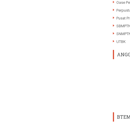
Oase Pe
Perpust
Pusat Pr
SBMPT
SNMPT
UTBK
ANGG
BTEM