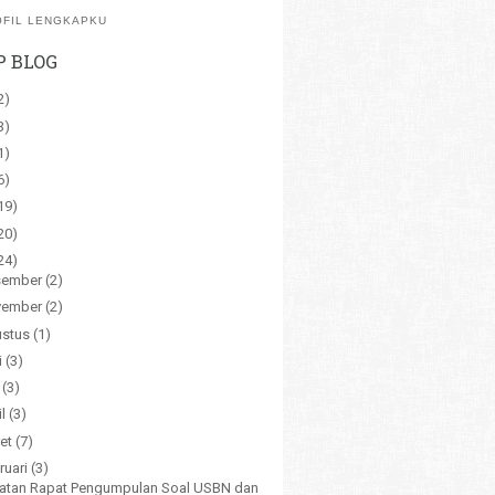
OFIL LENGKAPKU
P BLOG
2)
3)
1)
6)
19)
20)
24)
sember
(2)
vember
(2)
stus
(1)
i
(3)
i
(3)
il
(3)
et
(7)
ruari
(3)
atan Rapat Pengumpulan Soal USBN dan