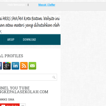
Halo Semuanya
|
Masuk | Daftar
ARSIP
DOWNLOAD
AL PROFILES
NEL YOU TUBE
NGKEPALASEKOLAH.COM