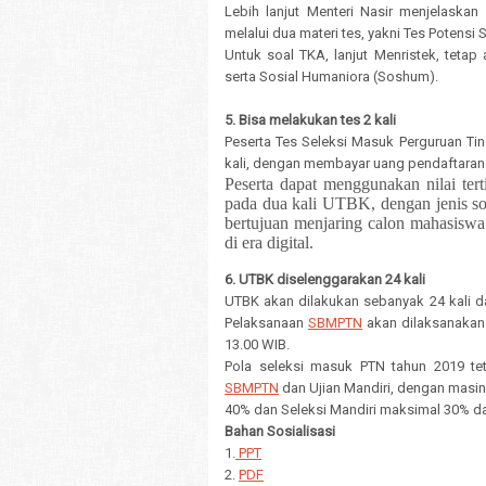
Lebih lanjut Menteri Nasir menjelaska
melalui dua materi tes, yakni Tes Potens
Untuk soal TKA, lanjut Menristek, tetap
serta Sosial Humaniora (Soshum).
5. Bisa melakukan tes 2 kali
Peserta Tes Seleksi Masuk Perguruan Ti
kali, dengan membayar uang pendaftaran 
Peserta dapat menggunakan nilai ter
pada dua kali UTBK, dengan jenis s
bertujuan menjaring calon mahasiswa 
di era digital.
6. UTBK diselenggarakan 24 kali
UTBK akan dilakukan sebanyak 24 kali d
Pelaksanaan
SBMPTN
akan dilaksanakan 
13.00 WIB.
Pola seleksi masuk PTN tahun 2019 teta
SBMPTN
dan Ujian Mandiri, dengan mas
40% dan Seleksi Mandiri maksimal 30% dar
Bahan Sosialisasi
1.
PPT
2.
PDF