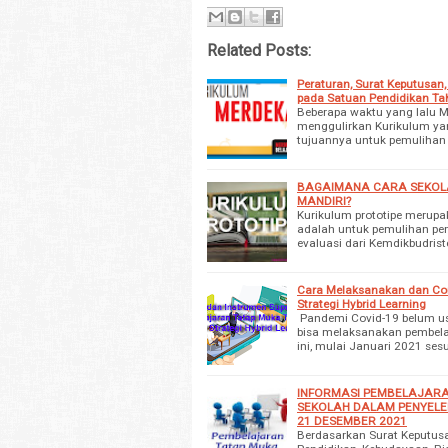
Related Posts:
Peraturan, Surat Keputusa
pada Satuan Pendidikan Ta
Beberapa waktu yang lalu M
menggulirkan Kurikulum yan
tujuannya untuk pemulihan 
BAGAIMANA CARA SEKOL
MANDIRI?
Kurikulum prototipe merupa
adalah untuk pemulihan pem
evaluasi dari Kemdikbudrist
Cara Melaksanakan dan Con
Strategi Hybrid Learning
Pandemi Covid-19 belum us
bisa melaksanakan pembelaj
ini, mulai Januari 2021 se
INFORMASI PEMBELAJAR
SEKOLAH DALAM PENYELE
21 DESEMBER 2021
Berdasarkan Surat Keputusa