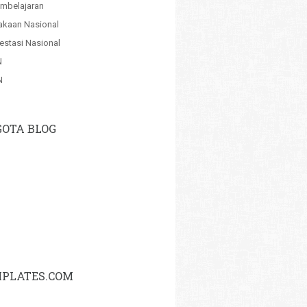
mbelajaran
akaan Nasional
estasi Nasional
N
N
OTA BLOG
PLATES.COM