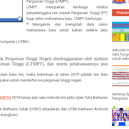
Perguruan Tinggi (LTMPT).
LTMPT merupakan lembaga nirlaba
penyelenggara tes masuk Perguruan Tinggi (PT)
Popula
bagi calon mahasiswa baru. LTMPT berfungsi:
*
Mengelola dan mengolah data calon
mahasiswa baru untuk bahan seleksi jalur
Komputer ( UTBK).
sekolah/m
satu fung
 Perguruan Tinggi Negeri diselenggarakan oleh institusi
untuk seb
ruan Tinggi (LTMPT), dan sistem pelaksanaannya pun
dulu baru tes, maka ketentuan di tahun 2019 adalah tes dulu
ipakai untuk mendaftar ke perguruan tinggi negeri.
tentang Sp
BMPTN
2019 hanya ada satu metode tes yaitu Ujian Tulis Berbasis
Pengisian 
is Berbasis Cetak (UTBC) ditiadakan dan UTBK berbasis Android
embangkan).