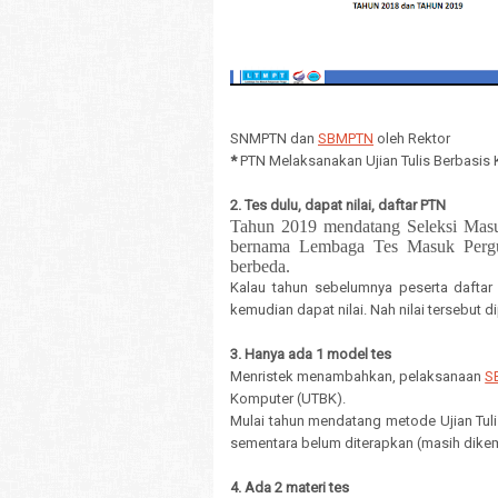
SNMPTN dan
SBMPTN
oleh Rektor
*
PTN Melaksanakan Ujian Tulis Berbasis 
2. Tes dulu, dapat nilai, daftar PTN
Tahun 2019 mendatang Seleksi Masuk
bernama Lembaga Tes Masuk Pergu
berbeda.
Kalau tahun sebelumnya peserta daftar 
kemudian dapat nilai. Nah nilai tersebut d
3. Hanya ada 1 model tes
Menristek menambahkan, pelaksanaan
S
Komputer (UTBK).
Mulai tahun mendatang metode Ujian Tul
sementara belum diterapkan (masih dik
4. Ada 2 materi tes